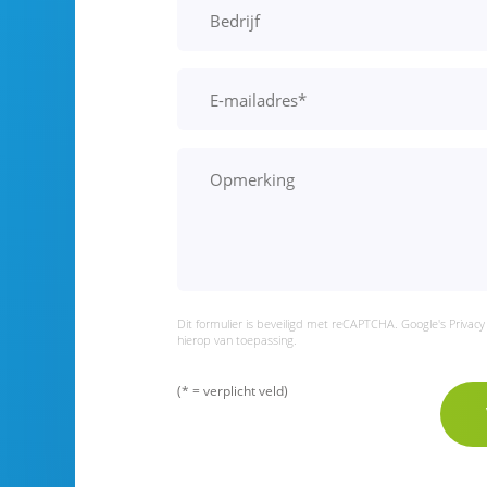
Dit formulier is beveiligd met reCAPTCHA. Google's
Privacy
hierop van toepassing.
(* = verplicht veld)