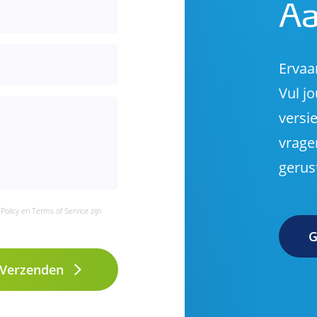
Aa
Ervaa
Vul j
versie
vrage
gerus
 Policy
en
Terms of Service
zijn
G
Verzenden