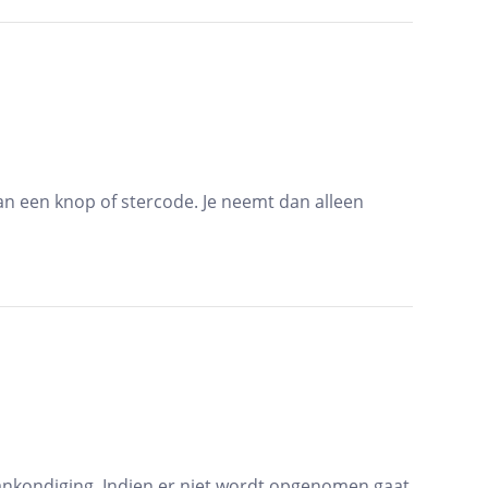
n een knop of stercode. Je neemt dan alleen
ankondiging. Indien er niet wordt opgenomen gaat