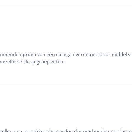
nkomende oproep van een collega overnemen door middel va
dezelfde Pick up groep zitten.
 stellen op gesprekken die worden doorverbonden zonder a